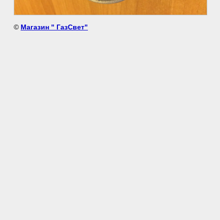
©
Магазин " ГазСвет"