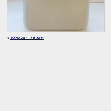
©
Магазин " ГазСвет"