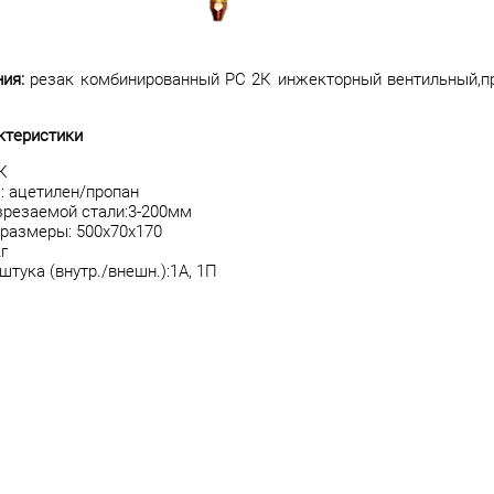
ия:
резак комбинированный РС 2К инжекторный вентильный,пр
рактеристики
К
: ацетилен/пропан
зрезаемой стали:3-200мм
размеры: 500х70х170
г
тука (внутр./внешн.):1А, 1П